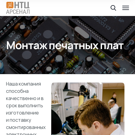
Монтаж печатных плат
Наша компания
способна
качественно и в
срок выполнить
изготовление
и поставку
смонтированных
электронных