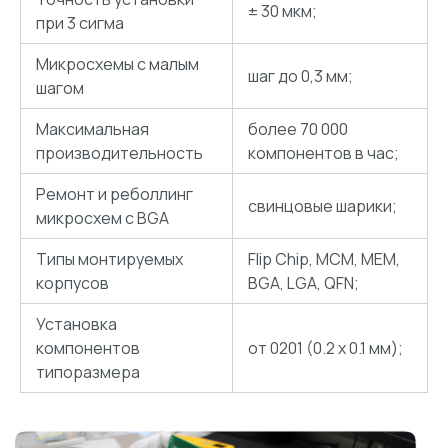
± 30 мкм;
при 3 сигма
Микросхемы с малым
шаг до 0,3 мм;
шагом
Максимальная
более 70 000
производительность
компонентов в час;
Ремонт и реболлинг
свинцовые шарики;
микросхем с BGA
Типы монтируемых
Flip Chip, MCM, MEM,
корпусов
BGA, LGA, QFN;
Установка
компонентов
от 0201 (0.2 х 0.1 мм);
типоразмера